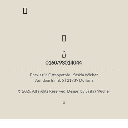
0160/93014044 ​
Praxis für Osteopathie - Saskia Wicher
Auf dem Brink 5 | 21739 Dollern
© 2026 All rights Reserved. Design by Saskia Wicher
I
n
s
t
a
g
r
a